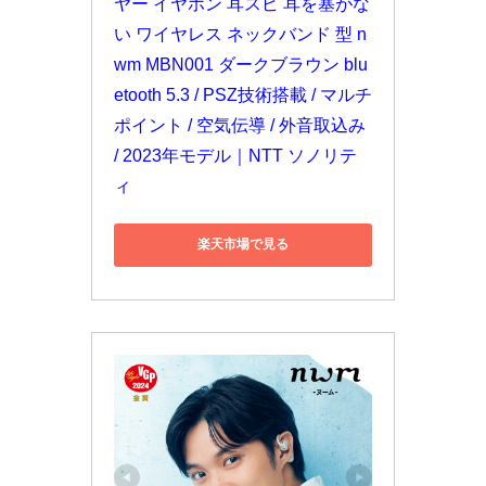
ヤー イヤホン 耳スピ 耳を塞がな
い ワイヤレス ネックバンド 型 n
wm MBN001 ダークブラウン blu
etooth 5.3 / PSZ技術搭載 / マルチ
ポイント / 空気伝導 / 外音取込み 
/ 2023年モデル｜NTT ソノリテ
ィ
楽天市場で見る