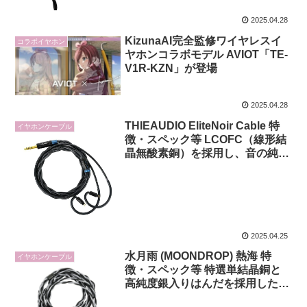
2025.04.28
KizunaAI完全監修ワイヤレスイ
コラボイヤホン
ヤホンコラボモデル AVIOT「TE-
V1R-KZN」が登場
2025.04.28
THIEAUDIO EliteNoir Cable 特
イヤホンケーブル
徴・スペック等 LCOFC（線形結
晶無酸素銅）を採用し、音の純度
と広がりを両立したハイエンド・
リケーブル
2025.04.25
水月雨 (MOONDROP) 熱海 特
イヤホンケーブル
徴・スペック等 特選単結晶銅と
高純度銀入りはんだを採用したリ
ケーブル