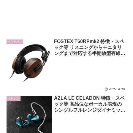
FOSTEX T60RPmk2 特徴・スペ
ヘッドホン
ック等 リスニングからモニタリ
ングまで対応する半開放型有線ヘ
ッドホン
2025.04.30
AZLA LE CELADON 特徴・スペ
イヤホン
ック等 高品位なボーカル表現の
シングルフルレンジダイナミック
ドライバー搭載 qdcとのコラボに
より誕生した限定生産のユニバー
サルIEM