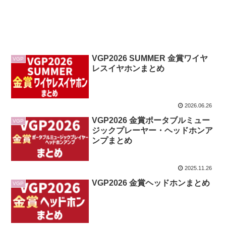
VGP2026 SUMMER 金賞ワイヤ
VGP
レスイヤホンまとめ
2026.06.26
VGP2026 金賞ポータブルミュー
VGP
ジックプレーヤー・ヘッドホンア
ンプまとめ
2025.11.26
VGP2026 金賞ヘッドホンまとめ
VGP