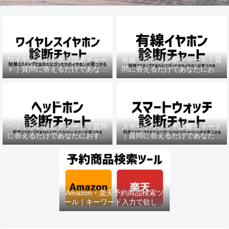
ワイヤレスイヤホン診断チャー
有線イヤホン診断チャート｜質
ト｜質問に答えるだけであなた
問に答えるだけであなたにおす
におすすめの機種がわかる
すめの機種がわかる
ヘッドホン診断チャート｜質問
スマートウォッチ診断チャート
に答えるだけであなたにおすす
｜質問に答えるだけであなたに
めの機種がわかる
おすすめの機種がわかる
Amazon・楽天予約商品検索ツ
ール｜キーワード入力で欲しい
商品を即チェック