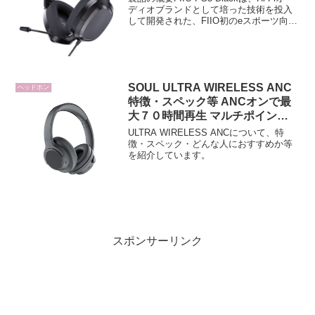
ーミングヘッドセット
ディオブランドとして培った技術を投入
して開発された、FIIO初のeスポーツ向け
ゲーミングヘッドセットです。同軸配置
のデュアルダイナミックドライバーや高
性能DAC/アンプ、7.1chバー...
SOUL ULTRA WIRELESS ANC
ヘッドホン
特徴・スペック等 ANCオンで最
大７０時間再生 マルチポイント
対応 ワイヤレスヘッドホン 有線
ULTRA WIRELESS ANCについて、特
可能
徴・スペック・どんな人におすすめか等
を紹介しています。
スポンサーリンク