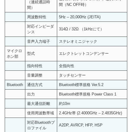
（連続通話時
間（NC OFF時）
間）
周波数特性
5Hz – 20,000Hz (JEITA)
対応インピーダ
314Ω / 32Ω （1kHzにて）
ンス
音声入力端子
ステレオミニジャック
マイクロ
型式
エレクトレットコンデンサー
ホン部
指向特性
全指向性
音量調整
タッチセンサー
Bluetooth
通信方式
Bluetooth標準規格 Ver.5.2
出力
Bluetooth標準規格 Power Class 1
最大通信距離
約10m
使用周波数帯域
2.4GHz帯 (2.4000GHz – 2.4835GHz)
対応Bluetoothプ
A2DP, AVRCP, HFP, HSP
ロファイル