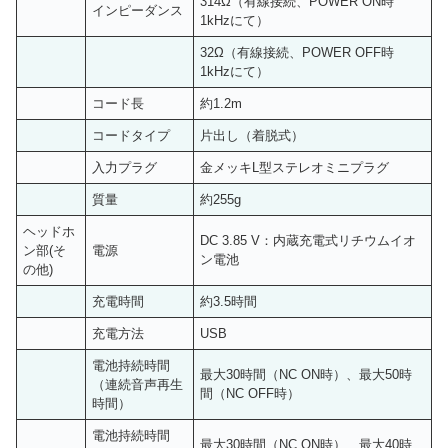
314Ω（有線接続、POWER ON時
インピーダンス
1kHzにて）
32Ω（有線接続、POWER OFF時
1kHzにて）
コード長
約1.2m
コードタイプ
片出し（着脱式）
入力プラグ
金メッキL型ステレオミニプラグ
質量
約255g
ヘッドホ
DC 3.85 V：内蔵充電式リチウムイオ
ン部(そ
電源
ン電池
の他)
充電時間
約3.5時間
充電方法
USB
電池持続時間
最大30時間（NC ON時）、最大50時
（連続音声再生
間（NC OFF時）
時間）
電池持続時間
最大30時間（NC ON時）、最大40時