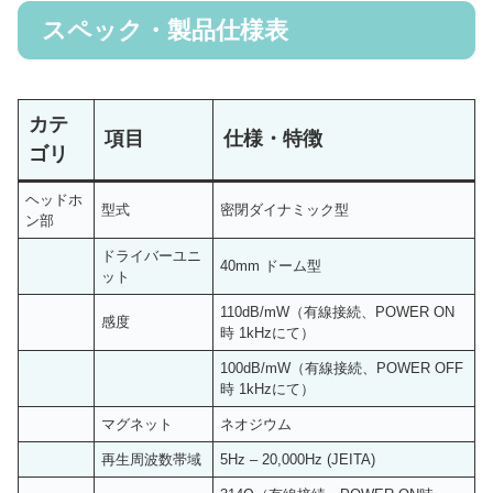
スペック・製品仕様表
カテ
項目
仕様・特徴
ゴリ
ヘッドホ
型式
密閉ダイナミック型
ン部
ドライバーユニ
40mm ドーム型
ット
110dB/mW（有線接続、POWER ON
感度
時 1kHzにて）
100dB/mW（有線接続、POWER OFF
時 1kHzにて）
マグネット
ネオジウム
再生周波数帯域
5Hz – 20,000Hz (JEITA)