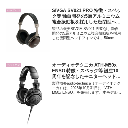
SIVGA SV021 PRO 特徴・スペッ
ヘッドホン
ク等 独自開発の5層アルミニウム
複合振動板を採用した密閉型ヘッ
ドホン
製品の概要SIVGA SV021 PROは、独自
開発の5層アルミニウム複合振動板を採用
した密閉型ヘッドフォンです。50mmダ
イナミックドライバーと高効率な磁気回
路により、深く沈み込む低音から透き通
る高音までを自然に再現し、臨場感のあ
るサウン...
オーディオテクニカ ATH-M50x
ヘッドホン
ENSO 特徴・スペック等 誕生10
周年を記念したモニターヘッドホ
ン限定モデル
製品概要audio-technica（オーディオテク
ニカ）は、2025年10月31日に『ATH-
M50x ENSO』を発売します。本モデル
は、2014年に登場したモニターヘッドホ
ン『ATH-M50x』の誕生10周年を記念し
た2025年限定モ...