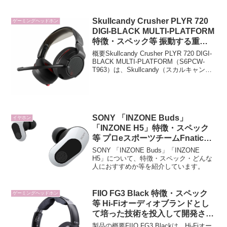
Skullcandy Crusher PLYR 720
ゲーミングヘッドホン
DIGI-BLACK MULTI-PLATFORM
特徴・スペック等 振動する重低
音と空間オーディオでゲーム内の
概要Skullcandy Crusher PLYR 720 DIGI-
音を立体的に楽しめるゲーミング
BLACK MULTI-PLATFORM（S6PCW-
T963）は、Skullcandy（スカルキャンデ
ワイヤレスヘッドセット
ィ）が展開するゲーミング向けワイヤレ
スヘッドセットです。特許取得済...
SONY 「INZONE Buds」
イヤホン
「INZONE H5」特徴・スペック
等 プロeスポーツチームFnatic監
修ゲーミングヘッドセット
SONY 「INZONE Buds」「INZONE
H5」について、特徴・スペック・どんな
人におすすめか等を紹介しています。
FIIO FG3 Black 特徴・スペック
ゲーミングヘッドホン
等 Hi-Fiオーディオブランドとし
て培った技術を投入して開発され
たブランド初のeスポーツ向けゲ
製品の概要FIIO FG3 Blackは、Hi-Fiオー