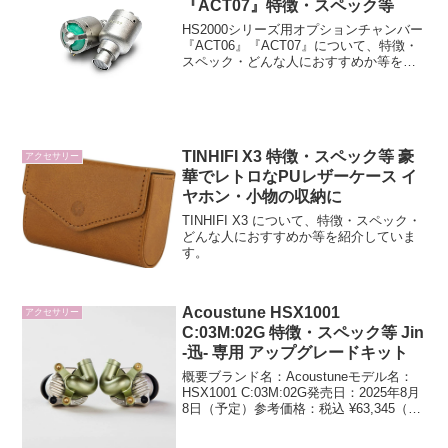
『ACT07』特徴・スペック等
HS2000シリーズ用オプションチャンバー
『ACT06』『ACT07』について、特徴・
スペック・どんな人におすすめか等を紹
介しています。
TINHIFI X3 特徴・スペック等 豪
アクセサリー
華でレトロなPUレザーケース イ
ヤホン・小物の収納に
TINHIFI X3 について、特徴・スペック・
どんな人におすすめか等を紹介していま
す。
Acoustune HSX1001
アクセサリー
C:03M:02G 特徴・スペック等 Jin
-迅- 専用 アップグレードキット
概要ブランド名：Acoustuneモデル名：
HSX1001 C:03M:02G発売日：2025年8月
8日（予定）参考価格：税込 ¥63,345（記
事作成時点）(function(b,c,f,g,a,d,e)
{b.MoshimoAffilia...