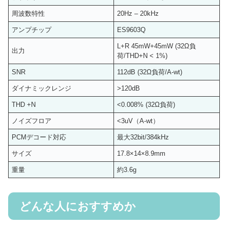
周波数特性
20Hz – 20kHz
アンプチップ
ES9603Q
L+R 45mW+45mW (32Ω負
出力
荷/THD+N < 1%)
SNR
112dB (32Ω負荷/A-wt)
ダイナミックレンジ
>120dB
THD +N
<0.008% (32Ω負荷)
ノイズフロア
<3uV（A-wt）
PCMデコード対応
最大32bit/384kHz
サイズ
17.8×14×8.9mm
重量
約3.6g
どんな人におすすめか