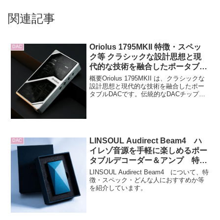
関連記事
Oriolus 1795MKII 特徴・スペッ
DAC
ク等 クラシックな設計思想と現
代的な技術を融合したポータブル
DAC
概要Oriolus 1795MKII は、クラシックな
設計思想と現代的な技術を融合したポー
タブルDACです。伝統的なDACチップ
PCM1795 を中心に、Bluetooth入力のア
ップサンプリング、XMOS USBレシーバ
ーなど最新技術を...
LINSOUL Audirect Beam4 ハ
DAC
イレゾ音源を手軽に楽しめるポー
タブルデコーダー＆アンプ 特
徴・スペック等 3.5mm/4.4mm
LINSOUL Audirect Beam4 について、特
アウトプットジャックを搭載
徴・スペック・どんな人におすすめか等
を紹介しています。