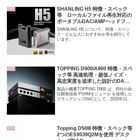
SHANLING H5 特徴・スペック
DAC
等 ローカルファイル再生対応の
ポータブルDAC/AMPヘッドフォ
ンアンプ ストリーミング対応
SHANLING H5 について、特徴・スペッ
ク・どんな人におすすめか等を紹介して
います。
TOPPING D900/A900 特徴・スペ
DAC
ック等 高速処理・超低ノイズ・
高忠実度を追求した設計のDAC/
ヘッドホンアンプ
製品の概要TOPPING D900 は、同社の自
社開発技術 PSRMモジュール を採用した
フラッグシップDACとして、2025年11月
14日に発売されるモデルです。同日に
は、D900と組み合わせることで最高峰の
再生環境を構築できるフラッグシ...
Topping D50III 特徴・スペック等
DAC
2つのES9039Q2Mを使用 デスク