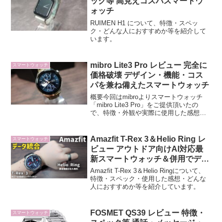
ック等 高見えコスパスマートウ
ォッチ
RUIMEN H1 について、特徴・スペッ
ク・どんな人におすすめか等を紹介して
います。
mibro Lite3 Pro レビュー 完全に
スマートウォッチ
価格破壊 デザイン・機能・コス
パを兼ね備えたスマートウォッチ
概要今回はmibroよりスマートウォッチ
「mibro Lite3 Pro」をご提供頂いたの
で、特徴・外観や実際に使用した感想等
をレビューしていきます。mibroとはどん
なブランド？コスパスマートがジェット
で有名なXiaomi、NOKIAなど...
Amazfit T-Rex 3＆Helio Ring レ
スマートウォッチ
ビュー アウトドア向けAI対応最
新スマートウォッチ＆併用でデー
タ統合できるスマートリング
Amazfit T-Rex 3＆Helio Ringについて、
特徴・スペック・使用した感想・どんな
人におすすめか等を紹介しています。
FOSMET QS39 レビュー 特徴・
スマートウォッチ