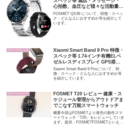
スペック等 通話・メッセージ・
心拍数、血圧など様々な活動量計
等多機能スマートウォッチ カジ
FOSMET QS39 について、特徴・スペッ
ュアル/ビジネス
ク・どんな人におすすめか等を紹介して
います。
Xiaomi Smart Band 9 Pro 特徴・
スマートウォッチ
スペック等 1.74インチ有機ELベ
ゼルレスディスプレイ GPS搭載
スマートバンド
Xiaomi Smart Band 9 Proについて、特
徴・スペック・どんな人におすすめか等
を紹介しています。
FOSMET T20 レビュー 健康・ス
スマートウォッチ
ケジュール管理からアウトドアま
でこなす万能スマートウォッチ
概要今回はFOSMETより発売の新作スマ
ートウォッチ「T20」をレビューしていき
ます。提供：FOSMETFOSMETといえば
丸型スマートウォッチのイメージが強い