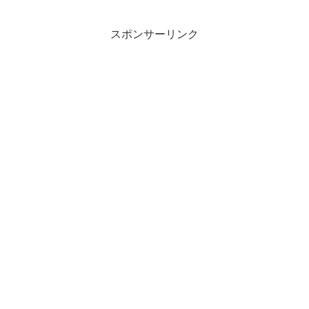
ですが、今作は同社の中でもレアなスク
エア型かつアウトドア系のデザインで
す。今作は...
スポンサーリンク