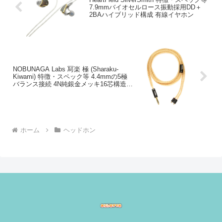
7.9mmバイオセルロース振動採用DD＋
2BAハイブリッド構成 有線イヤホン
NOBUNAGA Labs 冩楽 極 (Sharaku-
Kiwami) 特徴・スペック等 4.4mmの5極
バランス接続 4N純銀金メッキ16芯構造イ
ヤホンケーブル
ホーム
ヘッドホン