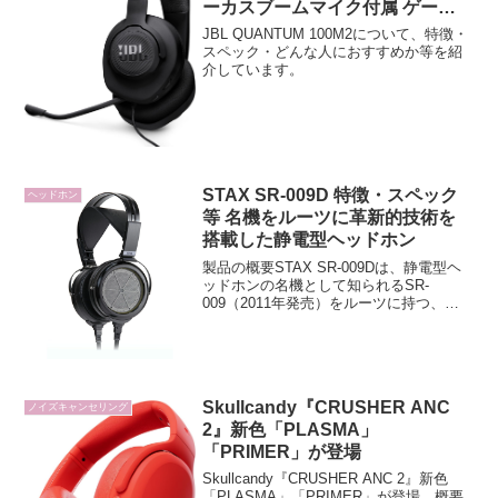
ーカスブームマイク付属 ゲーミ
ングヘッドセット
JBL QUANTUM 100M2について、特徴・
スペック・どんな人におすすめか等を紹
介しています。
STAX SR-009D 特徴・スペック
ヘッドホン
等 名機をルーツに革新的技術を
搭載した静電型ヘッドホン
製品の概要STAX SR-009Dは、静電型ヘ
ッドホンの名機として知られるSR-
009（2011年発売）をルーツに持つ、復
刻フラッグシップモデルです。革新的な
MLER（多層固定電極）技術を搭載した
大型円形ユニットにより、長年ハイエン
ドヘッド...
Skullcandy『CRUSHER ANC
ノイズキャンセリング
2』新色「PLASMA」
「PRIMER」が登場
Skullcandy『CRUSHER ANC 2』新色
「PLASMA」「PRIMER」が登場 概要