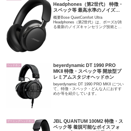
Headphones（第2世代） 特徴・
スペック等 最高水準のノイズキ
ャンセリング技術を搭載した完全
概要Bose QuietComfort Ultra
ワイヤレスヘッドホン 第1世代と
Headphones（第2世代）は、ボーズが誇
る最新のノイズキャンセリング技術と空
の違いを比較
間オーディオを搭載した、完全ワイヤレ
スのオーバーイヤー型ヘッドホンです。
長時間快適に使えるデザインと高級感...
beyerdynamic DT 1990 PRO
ヘッドホン
MKII 特徴・スペック等 開放型プ
レミアムスタジオヘッドホン
beyerdynamic DT 1990 PRO MKII につい
て、特徴・スペック・どんな人におすす
めか等を紹介しています。
JBL QUANTUM 100M2 特徴・ス
ゲーミングヘッドホン
ペック等 着脱可能なボイスフォ