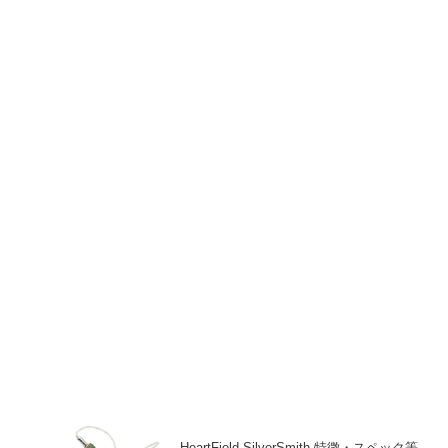
HeartField SilverSmith 特徴・スペック等