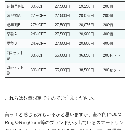
超超早割B
30%OFF
27,500円
19,250円
200個
超早割A
27%OFF
27,500円
20,075円
200個
超早割B
27%OFF
27,500円
20,075円
200個
早割A
24%OFF
27,500円
20,900円
400個
早割B
24%OFF
27,500円
20,900円
400個
2個セット
33%OFF
55,000円
36,850円
200セット
割
2個セット
30%OFF
55,000円
38,500円
200セット
割
これらは数量限定ですのでご注意ください。
高っ！と感じる方もいるかと思いますが、基本的にOura
RingやRingConn等のブランドから出ているスマートリン