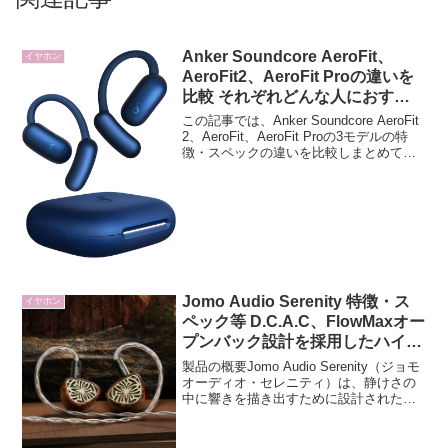
Anker Soundcore AeroFit、
イヤホン
AeroFit2、AeroFit Proの違いを
比較 それぞれどんな人におすす
め？
この記事では、Anker Soundcore AeroFit
2、AeroFit、AeroFit Proの3モデルの特
徴・スペックの違いを比較しまとめてい
ます。
Jomo Audio Serenity 特徴・ス
イヤホン
ペック等 D.C.A.C、FlowMaxオー
プンバック設計を採用したハイエ
ンドIEM
製品の概要Jomo Audio Serenity（ジョモ
オーディオ・セレニティ）は、静けさの
中に響きを描き出すために設計された、
ハイエンド有線イヤホンです。禅の思想
を音響技術で表現したような本機は、音
質だけでなく構造美や素材の選定にもこ