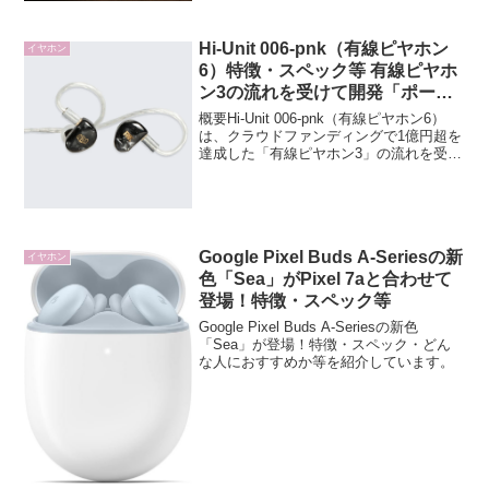
だわ...
Hi-Unit 006-pnk（有線ピヤホン
イヤホン
6）特徴・スペック等 有線ピヤホ
ン3の流れを受けて開発「ポータ
ブルで音楽をどう楽しむか」を突
概要Hi-Unit 006-pnk（有線ピヤホン6）
き詰めた有線イヤホン
は、クラウドファンディングで1億円超を
達成した「有線ピヤホン3」の流れを受け
て開発された、ポータブルリスニングに
特化したカナル型イヤホンです。上位機
の思想を継承しながら、過度な味付けを
排し...
Google Pixel Buds A-Seriesの新
イヤホン
色「Sea」がPixel 7aと合わせて
登場！特徴・スペック等
Google Pixel Buds A-Seriesの新色
「Sea」が登場！特徴・スペック・どん
な人におすすめか等を紹介しています。