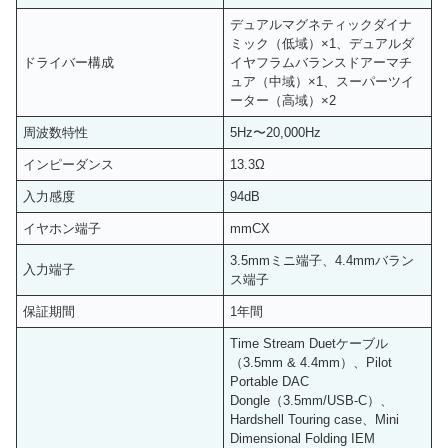
デュアルマグネティックダイナ
ミック（低域）×1、デュアルダ
ドライバー構成
イヤフラムバランスドアーマチ
ュア（中域）×1、スーパーツイ
ーター（高域）×2
周波数特性
5Hz〜20,000Hz
インピーダンス
13.3Ω
入力感度
94dB
イヤホン端子
mmCX
3.5mmミニ端子、4.4mmバラン
入力端子
ス端子
保証期間
1年間
Time Stream Duetケーブル
（3.5mm & 4.4mm）、Pilot
Portable DAC
Dongle（3.5mm/USB-C）、
Hardshell Touring case、Mini
Dimensional Folding IEM