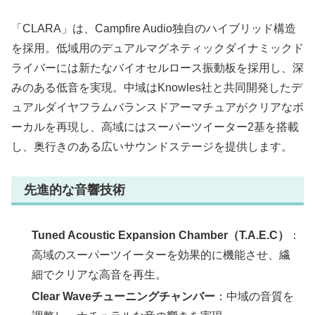
「CLARA」は、Campfire Audio独自のハイブリッド構造
を採用。低域用のデュアルマグネティックダイナミックド
ライバーには新たなバイオセルロース振動板を採用し、深
みのある低音を実現。中域はKnowles社と共同開発したデ
ュアルダイヤフラムバランスドアーマチュアがクリアなボ
ーカルを再現し、高域にはスーパーツイーター2基を搭載
し、奥行きのある広いサウンドステージを提供します。
先進的な音響技術
Tuned Acoustic Expansion Chamber（T.A.E.C）
：
高域のスーパーツイーターを効果的に機能させ、繊
細でクリアな高音を再生。
Clear Waveチューニングチャンバー
：中域の音質を