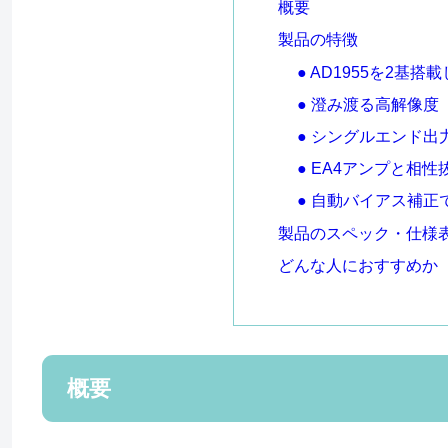
概要
製品の特徴
● AD1955を2基
● 澄み渡る高解像度
● シングルエンド
● EA4アンプと相
● 自動バイアス補
製品のスペック・仕様
どんな人におすすめか
概要