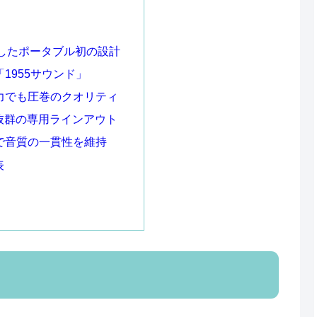
搭載したポータブル初の設計
「1955サウンド」
出力でも圧巻のクオリティ
性抜群の専用ラインアウト
正で音質の一貫性を維持
表