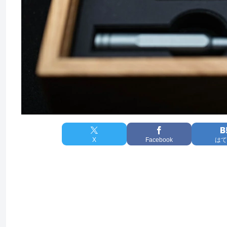
X
Facebook
はて