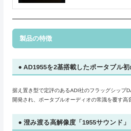
製品の特徴
● AD1955を2基搭載したポータブル
据え置き型で定評のあるADI社のフラッグシップDA
開発され、ポータブルオーディオの常識を覆す高
● 澄み渡る高解像度「1955サウンド」