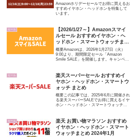
Amazonホリデーセールでお得に買えるお
すすめイヤホン・ヘッドホンを特集して
います。
【2026/1/27～】Amazonスマイ
セール
ルセール おすすめイヤホン・ヘ
ッドホン・スマートウォッチまと
め
概要Amazonは、2026年1月27日（火）
9:00より、期間限定セール「Amazon
Smile SALE」を開催します。キャンペー
ン期間中は、様々なアイテムがセール価
格になるだけでなく、ポイントアップキ
ャンペーンが同時開催され合計10...
楽天スーパーセール おすすめイ
セール
ヤホン・ヘッドホン・スマートウ
ォッチ まとめ
概要この記事では、2025年6月に開催され
る楽天スーパーSALEでお得に買えるイヤ
ホン・ヘッドホン・スマートウォッチ・
その他ガジェット等を特集しています。
✅ まずはここをチェック！キャンペーン
の基本情報内容詳細キャンペーン名楽天
楽天 お買い物マラソン おすすめ
セール
スーパーSA...
イヤホン・ヘッドホン・スマート
ウォッチまとめ 2024年1月