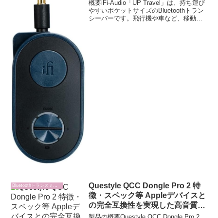
いポケットサイズのBluetoothト
概要iFi-Audio「UP Travel」は、持ち運び
ランシーバー
やすいポケットサイズのBluetoothトラン
シーバーです。飛行機や車など、移動中
でもHi-Resクオリティのオーディオをワ
イヤレスで楽しめる点が最大の特徴で
す。送信モード（TX）と受...
Questyle QCC Dongle Pro 2 特
Bluetoothトランスミッター
徴・スペック等 Appleデバイスと
の完全互換性を実現した高音質コ
ーデック対応Bluetoothトランス
製品の概要Questyle QCC Dongle Pro 2