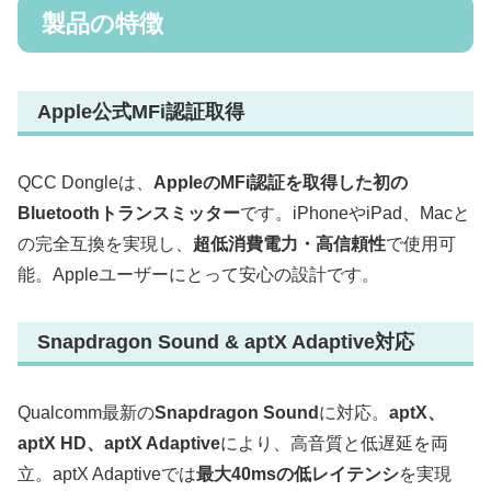
製品の特徴
Apple公式MFi認証取得
QCC Dongleは、
AppleのMFi認証を取得した初の
Bluetoothトランスミッター
です。iPhoneやiPad、Macと
の完全互換を実現し、
超低消費電力・高信頼性
で使用可
能。Appleユーザーにとって安心の設計です。
Snapdragon Sound & aptX Adaptive対応
Qualcomm最新の
Snapdragon Sound
に対応。
aptX、
aptX HD、aptX Adaptive
により、高音質と低遅延を両
立。aptX Adaptiveでは
最大40msの低レイテンシ
を実現