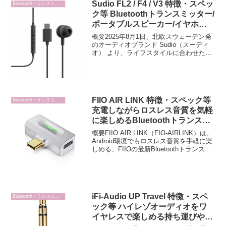
Sudio FL2 / F4 / V3 特徴・スペッ
Bluetoothトランスミッター
ク等 Bluetoothトランスミッター/
ポータブルスピーカー/イヤホン
ライフスタイルに合わせた3種の
概要2025年8月1日、北欧スウェーデン発
新製品が登場
のオーディオブランド Sudio（スーディ
オ） より、ライフスタイルに合わせた3
種の新製品が登場しました。旅行用の
Bluetoothトランスミッター FL2、アウト
ドア向けのポータブルスピーカー F...
FIIO AIR LINK 特徴・スペック等
Bluetoothトランスミッター
充電しながらロスレス音質を気軽
に楽しめるBluetoothトランスミ
ッター
概要FIIO AIR LINK（FIO-AIRLINK）は、
Android環境でもロスレス音質を手軽に楽
しめる、FIIOの最新Bluetoothトランスミ
ッターです。前モデル「BT11」の後継と
して登場し、最新SoC QCC5181を採用
す...
iFi-Audio UP Travel 特徴・スペ
Bluetoothトランスミッター
ック等 ハイレゾオーディオをワ
イヤレスで楽しめる持ち運びやす