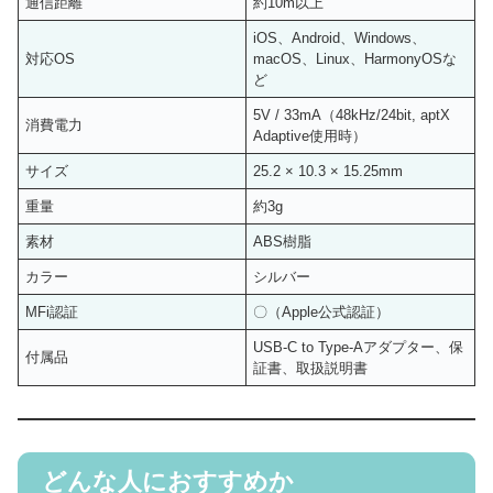
通信距離
約10m以上
iOS、Android、Windows、
対応OS
macOS、Linux、HarmonyOSな
ど
5V / 33mA（48kHz/24bit, aptX
消費電力
Adaptive使用時）
サイズ
25.2 × 10.3 × 15.25mm
重量
約3g
素材
ABS樹脂
カラー
シルバー
MFi認証
〇（Apple公式認証）
USB-C to Type-Aアダプター、保
付属品
証書、取扱説明書
どんな人におすすめか