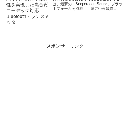
ミッター
は、最新の「Snapdragon Sound」プラッ
トフォームを搭載し、幅広い高音質コー
デックに対応したロスレスBluetoothトラ
ンスミッターです。iPhoneや各種スマー
トフ...
スポンサーリンク