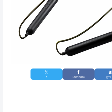
X
Facebook
はて