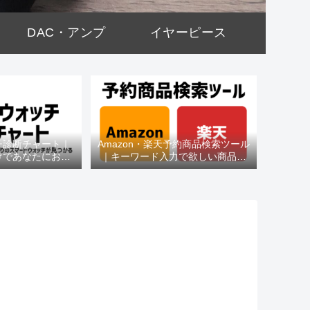
DAC・アンプ
イヤーピース
チ診断チャート｜
Amazon・楽天予約商品検索ツール
けであなたにおす
｜キーワード入力で欲しい商品を
種がわかる
即チェック