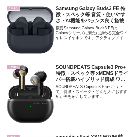
Samsung Galaxy Buds3 FE 特
イヤホン
徴・スペック等 音質・使いやす
さ・AI機能をバランス良く搭載
日常使いから本格的なリスニング
概要Samsung Galaxy Buds3 FEは、
まで幅広く対応するワイヤレスイ
Galaxyシリーズに新たに加わる完全ワイ
ヤレスイヤホンです。アクティブノイズ
ヤホン
キャンセリングや360オーディオを備え、
音質・使いやすさ・AI機能をバランス良
く搭載しています。シンプルで快...
SOUNDPEATS Capsule3 Pro+
イヤホン
特徴・スペック等 xMEMSドライ
バー搭載ハイブリッド構成 ワイ
ヤレスイヤホン
SOUNDPEATS Capsule3 Pro+につい
て、特徴・スペック・どんな人におすす
めか等を紹介しています。
acoustic effect YSM-F07/M 特
イヤホン