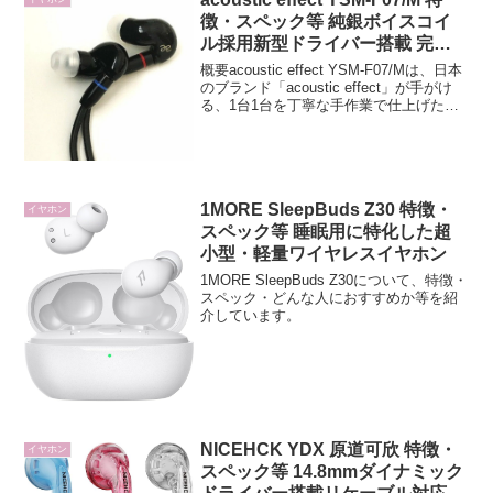
徴・スペック等 純銀ボイスコイ
ル採用新型ドライバー搭載 完全
国産有線イヤホン
概要acoustic effect YSM-F07/Mは、日本
のブランド「acoustic effect」が手がけ
る、1台1台を丁寧な手作業で仕上げた完
全国産（MADE IN JAPAN）のイヤホン
です。その名のとおり、深みのある漆黒
の仕上...
1MORE SleepBuds Z30 特徴・
イヤホン
スペック等 睡眠用に特化した超
小型・軽量ワイヤレスイヤホン
1MORE SleepBuds Z30について、特徴・
スペック・どんな人におすすめか等を紹
介しています。
NICEHCK YDX 原道可欣 特徴・
イヤホン
スペック等 14.8mmダイナミック