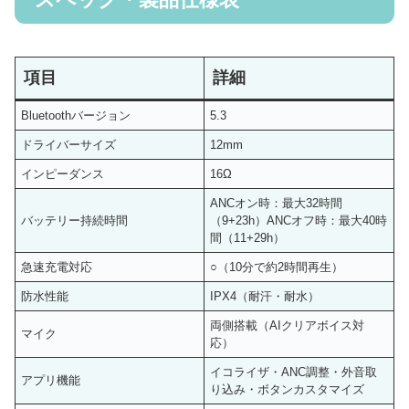
項目
詳細
Bluetoothバージョン
5.3
ドライバーサイズ
12mm
インピーダンス
16Ω
ANCオン時：最大32時間
バッテリー持続時間
（9+23h）ANCオフ時：最大40時
間（11+29h）
急速充電対応
○（10分で約2時間再生）
防水性能
IPX4（耐汗・耐水）
両側搭載（AIクリアボイス対
マイク
応）
イコライザ・ANC調整・外音取
アプリ機能
り込み・ボタンカスタマイズ