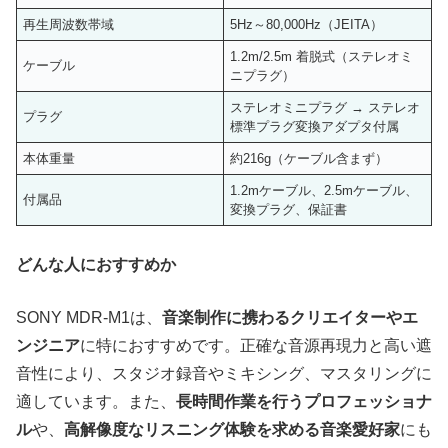
再生周波数帯域
5Hz～80,000Hz（JEITA）
1.2m/2.5m 着脱式（ステレオミ
ケーブル
ニプラグ）
ステレオミニプラグ → ステレオ
プラグ
標準プラグ変換アダプタ付属
本体重量
約216g（ケーブル含まず）
1.2mケーブル、2.5mケーブル、
付属品
変換プラグ、保証書
どんな人におすすめか
SONY MDR-M1は、
音楽制作に携わるクリエイターやエ
ンジニア
に特におすすめです。正確な音源再現力と高い遮
音性により、スタジオ録音やミキシング、マスタリングに
適しています。また、
長時間作業を行うプロフェッショナ
ル
や、
高解像度なリスニング体験を求める音楽愛好家
にも