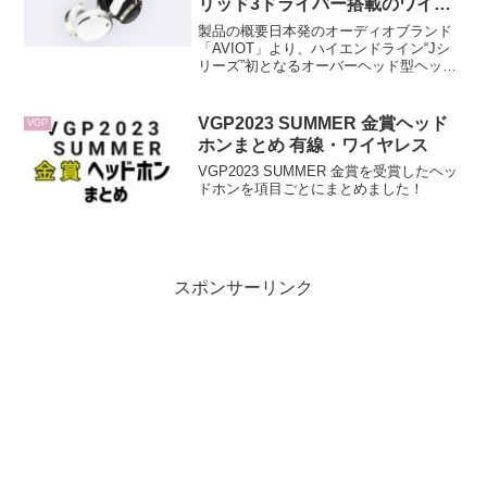
リッド3ドライバー搭載のワイヤ
レスヘッドホン革新モデルと
製品の概要日本発のオーディオブランド
HYDE氏完全監修のコラボモデル
「AVIOT」より、ハイエンドライン“Jシ
リーズ”初となるオーバーヘッド型ヘッド
が登場
ホン「WA-J1」と、ロックアーティスト
HYDE氏とのコラボレーションモデル
「WA-J1-666」が登場。2025年5月29...
VGP2023 SUMMER 金賞ヘッド
VGP
ホンまとめ 有線・ワイヤレス
VGP2023 SUMMER 金賞を受賞したヘッ
ドホンを項目ごとにまとめました！
スポンサーリンク