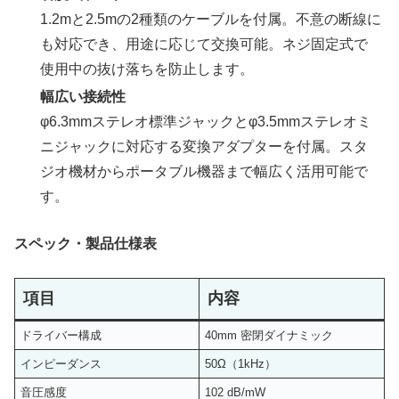
1.2mと2.5mの2種類のケーブルを付属。不意の断線に
も対応でき、用途に応じて交換可能。ネジ固定式で
使用中の抜け落ちを防止します。
幅広い接続性
φ6.3mmステレオ標準ジャックとφ3.5mmステレオミ
ニジャックに対応する変換アダプターを付属。スタ
ジオ機材からポータブル機器まで幅広く活用可能で
す。
スペック・製品仕様表
項目
内容
ドライバー構成
40mm 密閉ダイナミック
インピーダンス
50Ω（1kHz）
音圧感度
102 dB/mW