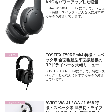
ANCもパワーアップした軽量ワ
イヤレスヘッドホン
Edifier W820NB PLUS について、レビュ
ー・特徴・スペック・どんな人におすす
めか等を紹介しています。
FOSTEX T50RPmk4 特徴・スペ
ヘッドホン
ック等 全面駆動型平面振動板の
RPドライバーを大幅リニューア
ルして搭載
FOSTEX T50RPmk4について、特徴・ス
ペック・どんな人におすすめか等を紹介
しています。
AVIOT WA-J1 / WA-J1-666 特
コラボヘッドホン
徴・スペック等 世界初トライブ