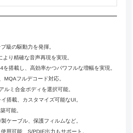
ンプ級の駆動力を発揮。
O」により精確な音声再現を実現。
1620×4を搭載し、高効率かつパワフルな増幅を実現。
D512、MQAフルデコード対応。
はアルミ合金ボディを選択可能。
プレイ搭載、カスタマイズ可能なUI。
構築可能。
特製ケーブル、保護フィルムなど。
も使用可能、S/PDIF出力もサポート。