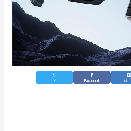
X
Facebook
はて