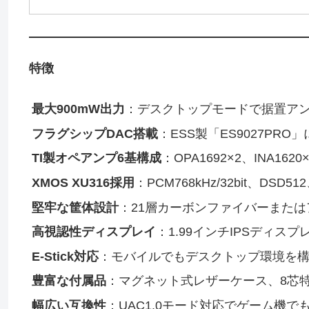
特徴
最大900mW出力
：デスクトップモードで据置ア
フラグシップDAC搭載
：ESS製「ES9027PR
TI製オペアンプ6基構成
：OPA1692×2、INA
XMOS XU316採用
：PCM768kHz/32bit、DS
堅牢な筐体設計
：21層カーボンファイバーまた
高視認性ディスプレイ
：1.99インチIPSディス
E-Stick対応
：モバイルでもデスクトップ環境を
豊富な付属品
：マグネット式レザーケース、8芯
幅広い互換性
：UAC1.0モード対応でゲーム機で