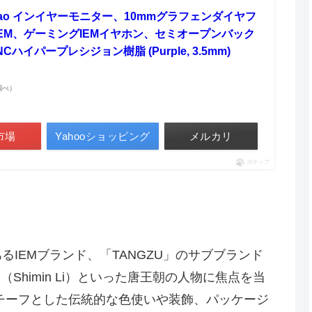
ao Qiao インイヤーモニター、10mmグラフェンダイヤフ
EM、ゲーミングIEMイヤホン、セミオープンバック
ハイパープレシジョン樹脂 (Purple, 3.5mm)
n調べ）
市場
Yahooショッピング
メルカリ
ポチップ
評のあるIEMブランド、「TANGZU」のサブブランド
民（Shimin Li）といった唐王朝の人物に焦点を当
チーフとした伝統的な色使いや装飾、パッケージ