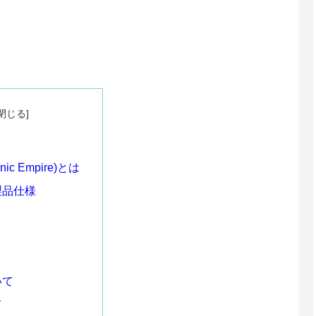
nic Empire)とは
製品仕様
いて
て