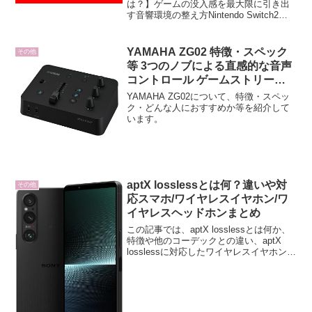
は？】ゲームの没入感を最大限に引き出
す音響環境の整え方Nintendo Switch2で
は、Bluetoothオーディオの対応やUSB-C
端子の搭載により、より多彩な接続方法
でゲームを楽しむことがで...
YAMAHA ZG02 特徴・スペック
その他
等 3つのノブによる直感的な音声
コントロール ゲームストリーミ
ングミキサー
YAMAHA ZG02について、特徴・スペッ
ク・どんな人におすすめか等を紹介して
います。
aptX losslessとは何？違いや対
その他
応スマホ/ワイヤレスイヤホン/ワ
イヤレスヘッドホンまとめ
この記事では、aptX losslessとは何か、
特徴や他のコーデックとの違い、aptX
losslessに対応したワイヤレスイヤホン、
ワイヤレスヘッドホン、スマートフォン
等を紹介しています。