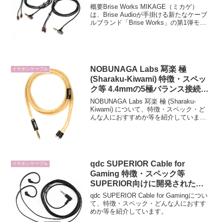
デル
概要Brise Works MIKAGE（ミカゲ）
は、Brise Audioが手掛ける新たなケーブ
ルブランド「Brise Works」の第1弾モデ
ルです。熟練職人による高品質な音作り
を継承しつつ、量産化によるスピーディ
ーな供給を可能にした点...
NOBUNAGA Labs 冩楽 極
イヤホンケーブル
(Sharaku-Kiwami) 特徴・スペッ
ク等 4.4mmの5極バランス接続
4N純銀金メッキ16芯構造イヤホ
NOBUNAGA Labs 冩楽 極 (Sharaku-
ンケーブル
Kiwami) について、特徴・スペック・ど
んな人におすすめか等を紹介していま
す。
qdc SUPERIOR Cable for
イヤホンケーブル
Gaming 特徴・スペック等
SUPERIOR向けに開発されたゲ
ーミング用ロングケーブル
qdc SUPERIOR Cable for Gamingについ
て、特徴・スペック・どんな人におすす
めか等を紹介しています。