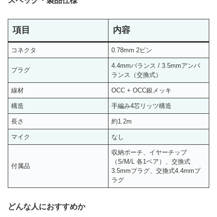
スペック・製品仕様
項目
内容
コネクタ
0.78mm 2ピン
4.4mmバランス / 3.5mmアンバ
プラグ
ランス（交換式）
線材
OCC + OCC銀メッキ
構造
手編み4芯リッツ構造
長さ
約1.2m
マイク
なし
収納ポーチ、イヤーチップ
（S/M/L 各1ペア）、交換式
付属品
3.5mmプラグ、交換式4.4mmプ
ラグ
どんな人におすすめか