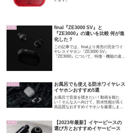
final『ZE3000 SV』と
未分類
『ZE3000』の違いを比較 何が進
化した？
この記事では、finalより発売の完全ワイ
ヤレスイヤホン『ZE3000 SV』
『ZE3000』について、特徴・機能の違
い、進化点等についてまとめています。
お風呂でも使える防水ワイヤレス
イヤホン
イヤホンおすすめ5選
お風呂で音楽を聴きたい！動画を観た
い！そんな人へ向けて、防水性能が高く
高品質なおすすめイヤホンを厳選しまし
た！
【2023年最新】イヤーピースの
未分類
選び方とおすすめイヤーピース