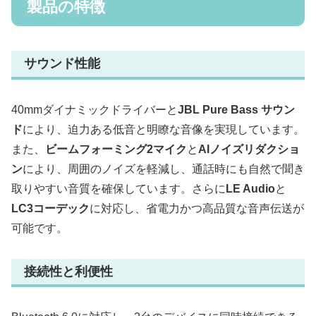
製品の特徴
サウンド性能
40mmダイナミックドライバーと
JBL Pure Bass サウン
ド
により、迫力ある低音と明瞭な音像を実現しています。
また、
ビームフォーミング2マイク
と
AIノイズリダクショ
ン
により、周囲のノイズを軽減し、通話時にも自然で聞き
取りやすい音質を確保しています。さらに
LE Audio
と
LC3コーデック
に対応し、省電力かつ高品質な音声伝送が
可能です。
接続性と利便性