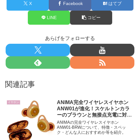
X
Facebook
はてブ
LINE
コピー
あらげをフォローする
関連記事
ANIMA完全ワイヤレスイヤホン
イヤホン
ANW01が進化！スケルトンカラ
ーのブラウンと無接点充電に対
応！ 特徴・スペック等
ANIMAの完全ワイヤレスイヤホン
ANW01-BRWについて、特徴・スペッ
ク・どんな人におすすめか等を紹介。