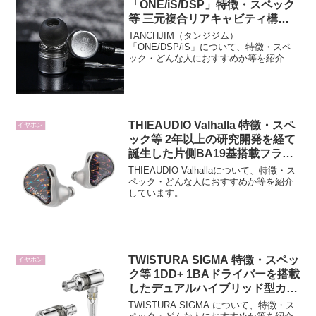
「ONE/iS/DSP」特徴・スペック
等 三元複合リアキャビティ構造
デザイン採用
TANCHJIM（タンジジム）
「ONE/DSP/iS」について、特徴・スペ
ック・どんな人におすすめか等を紹介し
ています。
THIEAUDIO Valhalla 特徴・スペ
イヤホン
ック等 2年以上の研究開発を経て
誕生した片側BA19基搭載フラッ
グシップ・インイヤーモニターイ
THIEAUDIO Valhallaについて、特徴・ス
ヤホン
ペック・どんな人におすすめか等を紹介
しています。
TWISTURA SIGMA 特徴・スペッ
イヤホン
ク等 1DD+ 1BAドライバーを搭載
したデュアルハイブリッド型カナ
ルイヤホン
TWISTURA SIGMA について、特徴・ス