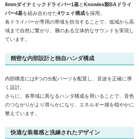
8mmダイナミックドライバー1基
と
Knowles製BAドライ
バー4基
を組み合わせた
4ウェイ構成
を採用。
各ドライバーが専用の帯域を担当することで、低域から高
域まで自然に繋がり、層のある立体的なサウンドを実現し
ています。
精密な内部設計と独自ハンダ構成
内部構造には9つの分配パーツを配置し、音波を正確に導
く設計。
さらに、各帯域に異なるハンダ構成を用いることで、音色
のつながりがより滑らかになり、エネルギー感を穏やかに
整えています。
快適な装着感と洗練されたデザイン