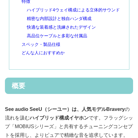
特徴
ハイブリッド4ウェイ構成による立体的サウンド
精密な内部設計と独自ハンダ構成
快適な装着感と洗練されたデザイン
高品位ケーブルと多彩な付属品
スペック・製品仕様
どんな人におすすめか
概要
See audio SeeU（シーユー）は、人気モデルBravery
の
流れを汲む
ハイブリッド構成イヤホン
です。フラッグシッ
プ「MOBIUSシリーズ」と共有するチューニングコンセプ
トを採用し、よりピュアで精緻な音を追求しています。