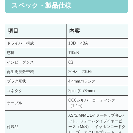
スペック・製品仕様
項目
内容
ドライバー構成
1DD + 4BA
感度
110dB
インピーダンス
8Ω
再生周波数帯域
20Hz – 20kHz
プラグ形状
4.4mmバランス
コネクタ
2pin（0.78mm）
OCCシルバーコーティング
ケーブル
（1.2m）
XS/S/M/ML/Lイヤーチップ各1セ
ット、フォームタイプイヤーピ
付属品
ース（M/S）、イヤホンコードク
リップ、アクリルプレート、イ