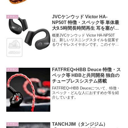
JVCケンウッド Victor HA-
イヤホン
NP50T 特徴・スペック等 単体最
大9.5時間長時間再生 耳を塞がな
いオープンイヤーワイヤレスイヤ
概要JVCケンウッド Victor HA-NP50T
ホン
は、新しいリスニングスタイルを提案す
るワイヤレスイヤホンです。このイヤホ
ンは、耳をふさがないスタイルで、周り
の音を自然に聞きながら音楽やコンテン
ツを楽しむことができます。テレワーク
やアウト...
FATFREQ×HBB Deuce 特徴・ス
イヤホン
ペック等 HBBと共同開発 独自の
チューブレスシステム搭載
FATFREQ×HBB Deuceについて、特徴・
スペック・どんな人におすすめか等を紹
介しています。
TANCHJIM（タンジジム）
イヤホン