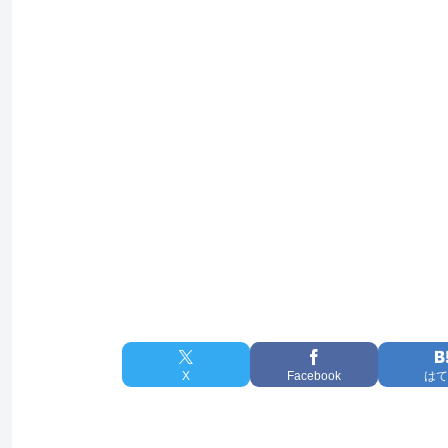
X
Facebook
はて