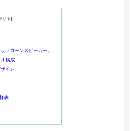
ウッドコーンスピーカー」
.1ch構成
デザイン
様表