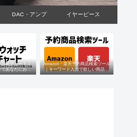
DAC・アンプ
イヤーピース
チ診断チャート｜
Amazon・楽天予約商品検索ツール
けであなたにおす
｜キーワード入力で欲しい商品を
種がわかる
即チェック