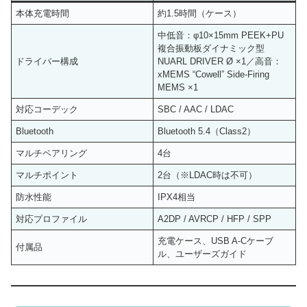
本体充電時間
約1.5時間（ケース）
中低音：φ10×15mm PEEK+PU
複合振動板ダイナミック型
ドライバー構成
NUARL DRIVER Ø ×1／高音：
xMEMS “Cowell” Side-Firing
MEMS ×1
対応コーデック
SBC / AAC / LDAC
Bluetooth
Bluetooth 5.4（Class2）
マルチペアリング
4台
マルチポイント
2台（※LDAC時は不可）
防水性能
IPX4相当
対応プロファイル
A2DP / AVRCP / HFP / SPP
充電ケース、USB A-Cケーブ
付属品
ル、ユーザーズガイド