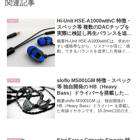
関連記事
Hi-Unit HSE-A1000withC 特徴・
Type-C
スペック等 複数のDACチップを
実際に検証し再生バランスを追求
したUSB-C有線イヤホン
概要Hi-Unit HSE-A1000withCは、求めや
すい価格帯ながら、リスナーが音に「感
動」できるバランスを追求した有線イヤ
ホンです。複数のDACチップを比較検証
し、ボーカルの抜けの良さや定位感の自
然さを実現。さらに、1ボタンリモコン...
sloflo MS001GM 特徴・スペック
イヤホン
等 独自開発の HB（Heavy
Bass）ドライバーを搭載した有
線イヤホン
概要sloflo MS001GM は、独自開発の
HB（Heavy Bass）ドライバー を搭載し
た有線イヤホンです。10.2mm口径の大口
径ダイナミックドライバーと高度なチュ
ーニングにより、深みのある低音と臨場
感豊かなサウンドを実現。さら...