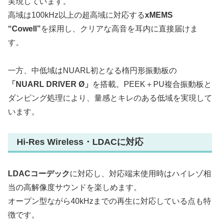
実現しています。
高域は100kHz以上の超高域に対応する
xMEMS
“Cowell”
を採用し、クリアな高音を耳内に直接届けま
す。
一方、中低域はNUARL初となる楕円形振動板の
「NUARL DRIVER Ø」
を搭載。PEEK＋PU複合振動板と
ダンピング処理により、量感とキレのある低域を実現して
います。
Hi-Res Wireless・LDACに対応
LDACコーデック
に対応し、対応端末使用時はハイレゾ相
当の高解像度サウンドを楽しめます。
オープン型ながら40kHzまでの再生に対応している点も特
徴です。