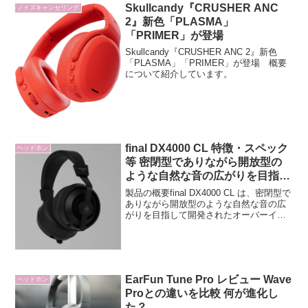
Skullcandy『CRUSHER ANC
ノイズキャンセリング
2』新色「PLASMA」
「PRIMER」が登場
Skullcandy『CRUSHER ANC 2』新色
「PLASMA」「PRIMER」が登場 概要
について紹介しています。
final DX4000 CL 特徴・スペック
ヘッドホン
等 密閉型でありながら開放型の
ような自然な音の広がりを目指し
て開発されたオーバーイヤー型ヘ
製品の概要final DX4000 CL は、密閉型で
ッドホン
ありながら開放型のような自然な音の広
がりを目指して開発されたオーバーイヤ
ー型ヘッドホンです。極厚30mmの低反
発イヤーパッドと、歪みの少ない専用ダ
イナミックドライバー、独自の内部構造
を組...
EarFun Tune Pro レビュー Wave
ヘッドホン
Proとの違いを比較 何が進化し
た？