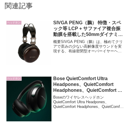
関連記事
SIVGA PENG（鵬） 特徴・スペ
ヘッドホン
ック等 LCP + サファイア複合振
動膜を搭載した50mmダイナミッ
クドライバーを採用した有線密閉
概要SIVGA PENG（鵬）は、極めてクリ
型オーバーイヤーヘッドホン
アで歪みの少ない高解像度サウンドを実
現する、有線密閉型オーバーイヤーヘッ
ドホンです。革新的なLCP + サファイア
複合振動膜を搭載した50mmダイナミッ
クドライバーにより、音の細部まで精密
に表現し...
Bose QuietComfort Ultra
ヘッドホン
Headpones、QuietComfort
Headphones、QuietComfort 45
Headphones 特徴・スペック等
Boseのワイヤレスヘッドホン
違いを比較
QuietComfort Ultra Headpones、
QuietComfort Headphones、QuietComfort
45の特徴・スペック等の違いについて比
較しています。