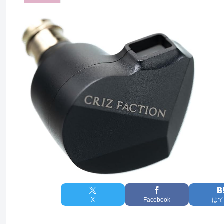
X
Facebook
はて