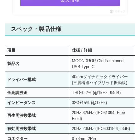
ポチップ
スペック・製品仕様
項目
仕様 / 詳細
MOONDROP Old Fashioned
製品名
USB Type-C
40mmダイナミックドライバー
ドライバー構成
(三層構造ハイブリッド振動板)
全高調波歪
THD≤0.2% (@1kHz, 94dB)
インピーダンス
32Ω±15% (@1kHz)
20Hz-32kHz (IEC61094, Free
再生周波数帯域
Field)
有効周波数帯域
20Hz-20kHz (IEC60318-4, -3dB)
コネクター
0.78mm 2Pin