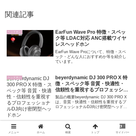
関連記事
EarFun Wave Pro 特徴・スペッ
ヘッドホン
ク等 LDAC対応 ANC搭載ワイヤ
レスヘッドホン
EarFun Wave Proについて、特徴・スペ
ック・どんな人におすすめか等を紹介し
ています。
beyerdynamic DJ 300 PRO X 特
ヘッドホン
徴・スペック等 音質・快適性・
信頼性を重視するプロフェッショ
ナルDJ向け密閉型ヘッドホン
製品の概要beyerdynamic DJ 300 PRO X
は、音質・快適性・信頼性を重視するプ
ロフェッショナルDJ向け密閉型ヘッドホ
ンです。ライブパフォーマンスからスタ
ジオワークまで幅広く対応し、正確でイ
ンパクトのあるサウンドを提供します...
SONY(ソニー) INZONE H3 ブラ
ゲーミングヘッドホン
メニュー
ホーム
検索
トップ
サイドバー