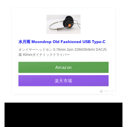
水月雨 Moondrop Old Fashioned USB Type-C
オンイヤーヘッドホン 0.78mm 2pin 32Bit/384kHz DAC内
蔵 40mmダイナミックドライバー
Amazon
楽天市場
ポチップ