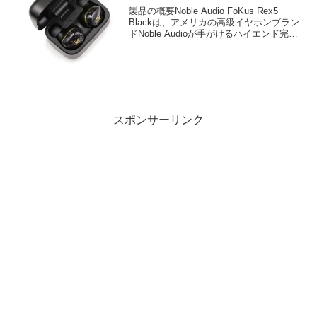
ヤレス機能を融合したフラッグシ
製品の概要Noble Audio FoKus Rex5
ップモデルに新色登場
Blackは、アメリカの高級イヤホンブラン
ドNoble Audioが手がけるハイエンド完全
ワイヤレスBluetoothイヤホン（TWS）で
す。ラテン語で「王」を意味するRexの
名を冠し...
スポンサーリンク