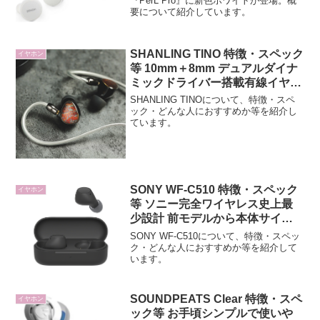
『PerL Pro』に新色ホワイトが登場。概
要について紹介しています。
SHANLING TINO 特徴・スペック
イヤホン
等 10mm＋8mm デュアルダイナ
ミックドライバー搭載有線イヤホ
ン
SHANLING TINOについて、特徴・スペ
ック・どんな人におすすめか等を紹介し
ています。
SONY WF-C510 特徴・スペック
イヤホン
等 ソニー完全ワイヤレス史上最
少設計 前モデルから本体サイズ
を約21%小型化
SONY WF-C510について、特徴・スペッ
ク・どんな人におすすめか等を紹介して
います。
SOUNDPEATS Clear 特徴・スペ
イヤホン
ック等 お手頃シンプルで使いや