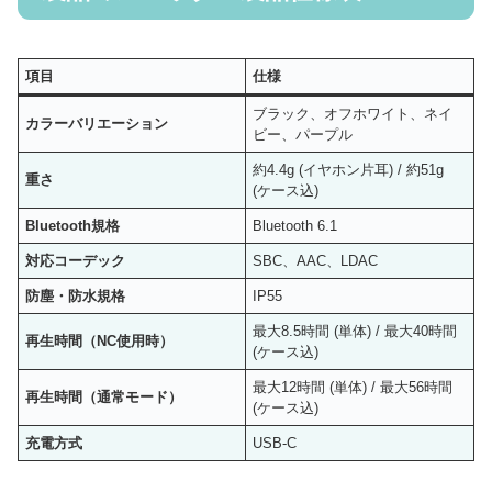
項目
仕様
ブラック、オフホワイト、ネイ
カラーバリエーション
ビー、パープル
約4.4g (イヤホン片耳) / 約51g
重さ
(ケース込)
Bluetooth規格
Bluetooth 6.1
対応コーデック
SBC、AAC、LDAC
防塵・防水規格
IP55
最大8.5時間 (単体) / 最大40時間
再生時間（NC使用時）
(ケース込)
最大12時間 (単体) / 最大56時間
再生時間（通常モード）
(ケース込)
充電方式
USB-C