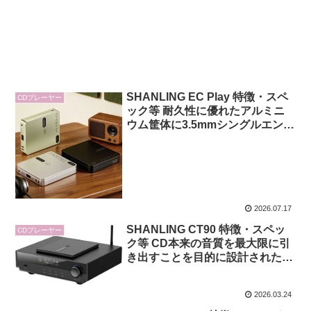
SHANLING EC Play 特徴・スペ
CDプレーヤー
ック等 耐久性に優れたアルミニ
ウム筐体に3.5mmシングルエンド
出力と4.4mmバランス出力の双方
を備えたポータブルCDプレーヤ
ー
2026.07.17
SHANLING CT90 特徴・スペッ
CDプレーヤー
ク等 CD本来の音質を最大限に引
き出すことを目的に設計されたピ
ュアサウンドCDトランスポータ
ー
2026.03.24