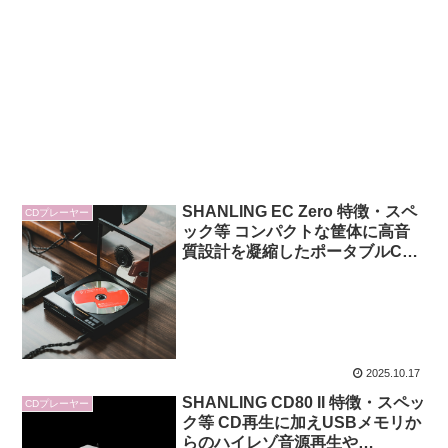
SHANLING EC Zero 特徴・スペ
CDプレーヤー
ック等 コンパクトな筐体に高音
質設計を凝縮したポータブルCD
プレーヤー
2025.10.17
SHANLING CD80 II 特徴・スペッ
CDプレーヤー
ク等 CD再生に加えUSBメモリか
らのハイレゾ音源再生や