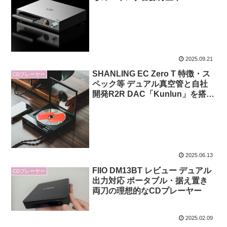
Bluetoothレシーバー機能にも対
応するデスクトップ環境を彩る高
性能プレーヤー
2025.09.21
SHANLING EC Zero T 特徴・ス
CDプレーヤー
ペック等 デュアル真空管と自社
開発R2R DAC「Kunlun」を搭載
した、ポータブルながらハイエン
ド仕様のCDプレーヤー
2025.06.13
FIIO DM13BT レビュー デュアル
CDプレーヤー
出力対応 ポータブル・据え置き
両刀の理想的なCDプレーヤー
2025.02.09