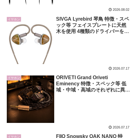
2026.08.02
SIVGA Lyrebird 琴鳥 特徴・スペ
イヤホン
ック等 フェイスプレートに天然
木を使用 4種類のドライバーを組
み合わせたハイブリッド構成を採
用した有線イヤホン
2026.07.17
ORIVETI Grand Oriveti
イヤホン
Eminency 特徴・スペック等 低
域・中域・高域のそれぞれに異な
る種類のドライバーを割り当てた
片側13基搭載トライブリッド構成
のIEM
2026.07.17
FIIO Snowsky OAK NANO 特
イヤホン