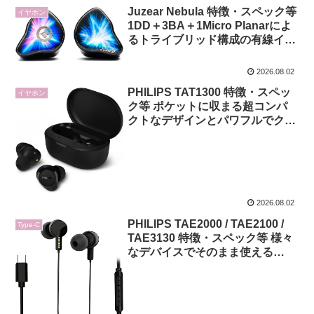
Juzear Nebula 特徴・スペック等
イヤホン
1DD＋3BA＋1Micro Planarによ
るトライブリッド構成の有線イン
イヤーモニター
2026.08.02
PHILIPS TAT1300 特徴・スペッ
イヤホン
ク等 ポケットに収まる超コンパ
クトなデザインとパワフルでクリ
アなサウンドを両立した完全ワイ
ヤレスイヤホン
2026.08.02
PHILIPS TAE2000 / TAE2100 /
Type-C
TAE3130 特徴・スペック等 様々
なデバイスでそのまま使える
USB-C接続の有線イヤホン3モデ
ルが登場