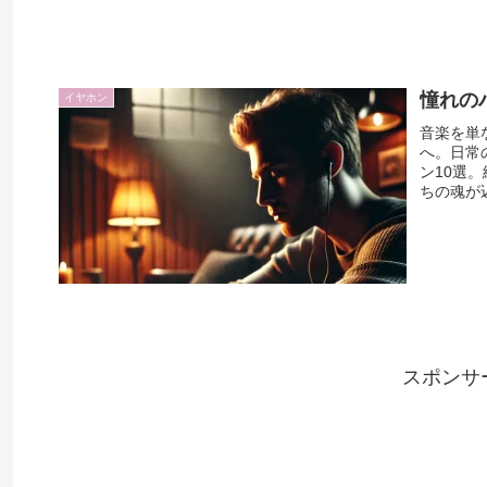
憧れの
イヤホン
音楽を単
へ。日常
ン10選
ちの魂が
れぞれの
の“最高
スポンサ