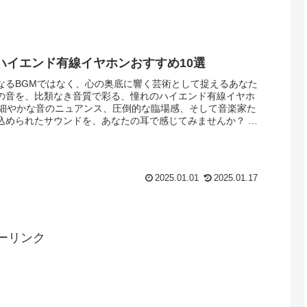
ハイエンド有線イヤホンおすすめ10選
なるBGMではなく、心の奥底に響く芸術として捉えるあなた
の音を、比類なき音質で彩る、憧れのハイエンド有線イヤホ
。細やかな音のニュアンス、圧倒的な臨場感、そして音楽家た
込められたサウンドを、あなたの耳で感じてみませんか？ そ
イヤホンの特徴や魅力を徹底的に解説し、あなたにとって
の1つ”を見つけるお手伝いをします。
2025.01.01
2025.01.17
ーリンク