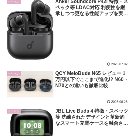
Anker Soundcore P42i 特徴・ス
イヤホン
ペック等 LDAC対応 利便性を継
承しつつ更なる性能アップを実現
した完全ワイヤレスイヤホン次世
代モデル
2026.07.02
QCY MeloBuds N65 レビュー 1
イヤホン
万円以下でここまで進化!? N60・
N70との違いも徹底比較
2026.06.25
JBL Live Buds 4 特徴・スペック
イヤホン
等 洗練されたデザインと革新的
なスマート充電ケースを融合させ
た、次世代の完全ワイヤレスイヤ
ホン