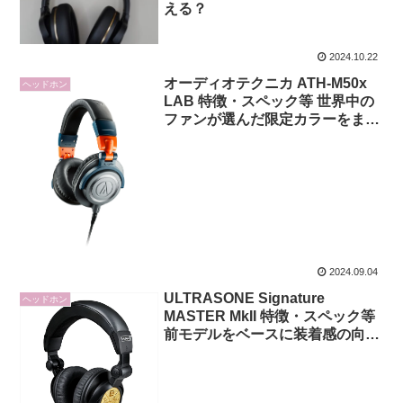
える？
2024.10.22
オーディオテクニカ ATH-M50x
ヘッドホン
LAB 特徴・スペック等 世界中の
ファンが選んだ限定カラーをまと
ったプロフェッショナルモニター
ヘッドホン
2024.09.04
ULTRASONE Signature
ヘッドホン
MASTER MkII 特徴・スペック等
前モデルをベースに装着感の向上
やバランス接続への対応など様々
なアップデート