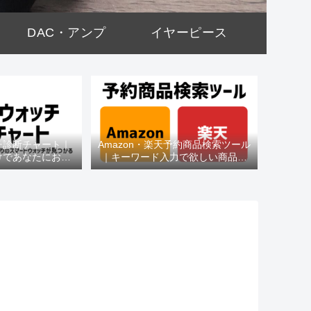
DAC・アンプ
イヤーピース
チ診断チャート｜
Amazon・楽天予約商品検索ツール
けであなたにおす
｜キーワード入力で欲しい商品を
種がわかる
即チェック