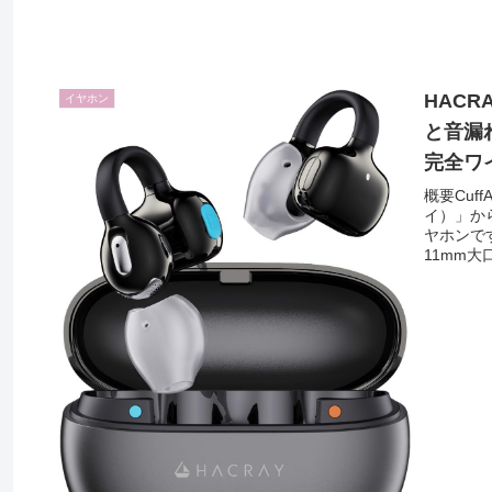
HACR
イヤホン
と音漏
完全ワ
概要Cuf
イ）」か
ヤホンで
11mm大