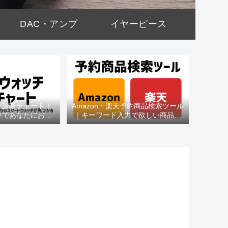
DAC・アンプ
イヤーピース
チ診断チャート｜
Amazon・楽天予約商品検索ツール
けであなたにおす
｜キーワード入力で欲しい商品を
種がわかる
即チェック