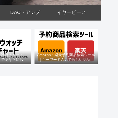
DAC・アンプ
イヤーピース
チ診断チャート｜
Amazon・楽天予約商品検索ツール
けであなたにおす
｜キーワード入力で欲しい商品を
種がわかる
即チェック