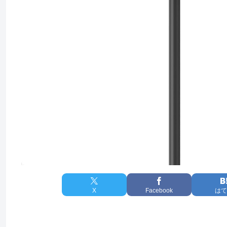
X
Facebook
はて