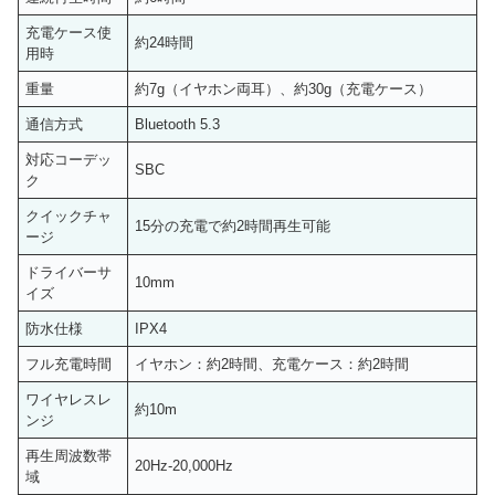
充電ケース使
約24時間
用時
重量
約7g（イヤホン両耳）、約30g（充電ケース）
通信方式
Bluetooth 5.3
対応コーデッ
SBC
ク
クイックチャ
15分の充電で約2時間再生可能
ージ
ドライバーサ
10mm
イズ
防水仕様
IPX4
フル充電時間
イヤホン：約2時間、充電ケース：約2時間
ワイヤレスレ
約10m
ンジ
再生周波数帯
20Hz-20,000Hz
域