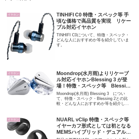
TINHIFI C0 特徴・スペック等 手
イヤホン
頃な価格で高品質を実現 リケー
ブル対応イヤホン
TINHIFI C0について、特徴・スペック・
どんな人におすすめか等を紹介していま
す。
Moondrop(水月雨)よりリケーブ
イヤホン
ル対応イヤホンBlessing 3 が登
場！特徴・スペック等 Blessing
2との比較、違いは？
Moondrop(水月雨) Blessing 3 につい
て、特徴・スペック・Blessing 2との比
較・どんな人におすすめか等を紹介して
います。
NUARL νClip 特徴・スペック等
イヤホン
イヤーカフ形式としては初となる
MEMSハイブリッド・デュアルド
ライバーを搭載したワイヤレスイ