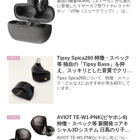
製品の概要NUARL（ヌアール）から新た
ヤホン
に登場したイヤーカフ型ワイヤレスイヤ
ホン 「νClip（ニュークリップ）」 は、
イヤーカフ形式としては初となるMEMS
ハイブリッド・デュアルドライバーを搭
載したモデルです。オープン型ならでは
の開放感と...
Tipsy Spica260 特徴・スペック
イヤホン
等 独自の「Tipsy Bass」を抑
え、スッキリとした音質でクリア
な中高域を実現
Tipsy Spica260について、特徴・スペッ
ク・どんな人におすすめか等を紹介して
います。
AVIOT TE-W1-PNK(ピヤホン8)
イヤホン
特徴・スペック等 新開発コアキ
シャル3Dシステム 日髙のり子氏
オリジナルボイスガイダンスも搭
AVIOT TE-W1-PNK(ピヤホン8) につい