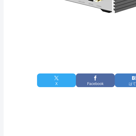
X
Facebook
はて