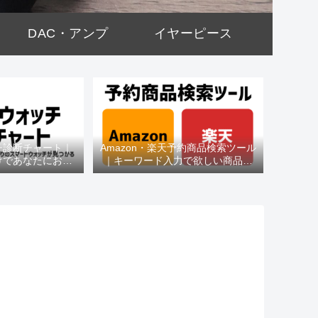
DAC・アンプ
イヤーピース
チ診断チャート｜
Amazon・楽天予約商品検索ツール
けであなたにおす
｜キーワード入力で欲しい商品を
種がわかる
即チェック