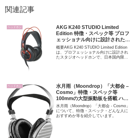
関連記事
AKG K240 STUDIO Limited
ヘッドホン
Edition 特徴・スペック等 プロフ
ェッショナル向けに設計されたス
タジオヘッドホン日本国内限定モ
概要AKG K240 STUDIO Limited Edition
デル
は、プロフェッショナル向けに設計され
たスタジオヘッドホンで、日本国内限定
モデルとして 2025年12月29日 に発売さ
れます。長年支持されてきた「K240」シ
リーズをベースに...
水月雨（Moondrop）「大都会 –
ヘッドホン
Cosmo」特徴・スペック等
100mmの大型振動板を搭載 ハイ
エンドオーバーイヤーヘッドホン
水月雨（Moondrop）「大都会 - Cosmo」
について、特徴・スペック・どんな人に
おすすめか等を紹介しています。