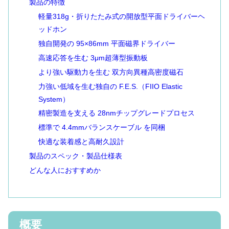
製品の特徴
軽量318g・折りたたみ式の開放型平面ドライバーヘ
ッドホン
独自開発の 95×86mm 平面磁界ドライバー
高速応答を生む 3μm超薄型振動板
より強い駆動力を生む 双方向異種高密度磁石
力強い低域を生む独自の F.E.S.（FIIO Elastic
System）
精密製造を支える 28nmチップグレードプロセス
標準で 4.4mmバランスケーブル を同梱
快適な装着感と高耐久設計
製品のスペック・製品仕様表
どんな人におすすめか
概要