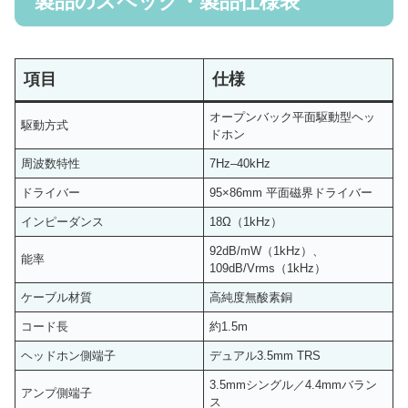
製品のスペック・製品仕様表
項目
仕様
オープンバック平面駆動型ヘッ
駆動方式
ドホン
周波数特性
7Hz–40kHz
ドライバー
95×86mm 平面磁界ドライバー
インピーダンス
18Ω（1kHz）
92dB/mW（1kHz）、
能率
109dB/Vrms（1kHz）
ケーブル材質
高純度無酸素銅
コード長
約1.5m
ヘッドホン側端子
デュアル3.5mm TRS
3.5mmシングル／4.4mmバラン
アンプ側端子
ス