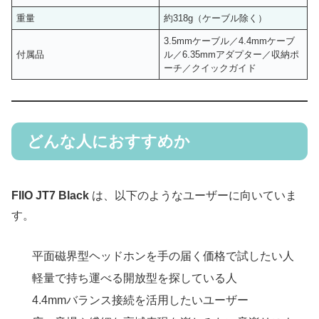
重量
約318g（ケーブル除く）
3.5mmケーブル／4.4mmケーブ
付属品
ル／6.35mmアダプター／収納ポ
ーチ／クイックガイド
どんな人におすすめか
FIIO JT7 Black
は、以下のようなユーザーに向いていま
す。
平面磁界型ヘッドホンを手の届く価格で試したい人
軽量で持ち運べる開放型を探している人
4.4mmバランス接続を活用したいユーザー