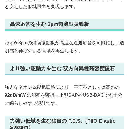
と安定した低域再生を実現します。
高速応答を生む 3μm超薄型振動板
わずか3μmの薄膜振動板が高速な過渡応答を可能にし、透
明感と伸びのある高域を再生します。
より強い駆動力を生む 双方向異種高密度磁石
強力なネオジム磁気回路により、平面型としては高めの
92dB/mW
の能率を獲得。小型DAPやUSB-DACでも十分
に鳴らしやすい設計です。
力強い低域を生む独自の F.E.S.（FIIO Elastic
System）